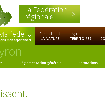
La Fédération
régionale
30
Ma fédé
Sensibiliser à
Agir sur les
LA NATURE
TERRITOIRES
CO
hoisir mon departement
yron
er
Règlementation générale
Formations
issent.