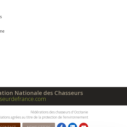
s
une
ation Nationale des Chasseurs
seurdefrance.com
Fédérations des chasseurs d'Occitanie
iations agrées au titre de la protection de l’environnement