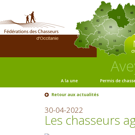
46
48
12
82
81
32
34
31
11
65
09
C
66
Ave
A la une
Permis de chass
Retour aux actualités
30-04-2022
Les chasseurs ag