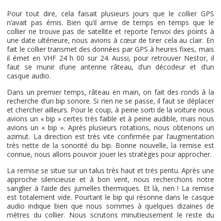
Pour tout dire, cela faisait plusieurs jours que le collier GPS
n’avait pas émis. Bien qu’il arrive de temps en temps que le
collier ne trouve pas de satellite et reporte l’envoi des points à
une date ultérieure, nous avions à cœur de tirer cela au clair. En
fait le collier transmet des données par GPS à heures fixes, mais
il émet en VHF 24 h 00 sur 24. Aussi, pour retrouver Nestor, il
faut se munir d’une antenne râteau, d’un décodeur et d’un
casque audio.
Dans un premier temps, râteau en main, on fait des ronds à la
recherche d’un bip sonore. Si rien ne se passe, il faut se déplacer
et chercher ailleurs. Pour le coup, à peine sorti de la voiture nous
avions un « bip » certes très faible et à peine audible, mais nous
avions un « bip ». Après plusieurs rotations, nous obtenons un
azimut. La direction est très vite confirmée par l’augmentation
très nette de la sonorité du bip. Bonne nouvelle, la remise est
connue, nous allons pouvoir jouer les stratèges pour approcher.
La remise se situe sur un talus très haut et très pentu. Après une
approche silencieuse et à bon vent, nous recherchons notre
sanglier à l’aide des jumelles thermiques. Et là, rien ! La remise
est totalement vide. Pourtant le bip qui résonne dans le casque
audio indique bien que nous sommes à quelques dizaines de
mètres du collier. Nous scrutons minutieusement le reste du