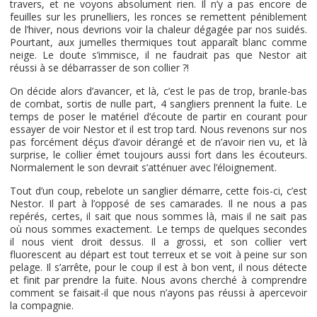
travers, et ne voyons absolument rien. Il n’y a pas encore de
feuilles sur les prunelliers, les ronces se remettent péniblement
de l’hiver, nous devrions voir la chaleur dégagée par nos suidés.
Pourtant, aux jumelles thermiques tout apparaît blanc comme
neige. Le doute s’immisce, il ne faudrait pas que Nestor ait
réussi à se débarrasser de son collier ?!
On décide alors d’avancer, et là, c’est le pas de trop, branle-bas
de combat, sortis de nulle part, 4 sangliers prennent la fuite. Le
temps de poser le matériel d’écoute de partir en courant pour
essayer de voir Nestor et il est trop tard. Nous revenons sur nos
pas forcément déçus d’avoir dérangé et de n’avoir rien vu, et là
surprise, le collier émet toujours aussi fort dans les écouteurs.
Normalement le son devrait s’atténuer avec l’éloignement.
Tout d’un coup, rebelote un sanglier démarre, cette fois-ci, c’est
Nestor. Il part à l’opposé de ses camarades. Il ne nous a pas
repérés, certes, il sait que nous sommes là, mais il ne sait pas
où nous sommes exactement. Le temps de quelques secondes
il nous vient droit dessus. Il a grossi, et son collier vert
fluorescent au départ est tout terreux et se voit à peine sur son
pelage. Il s’arrête, pour le coup il est à bon vent, il nous détecte
et finit par prendre la fuite. Nous avons cherché à comprendre
comment se faisait-il que nous n’ayons pas réussi à apercevoir
la compagnie.