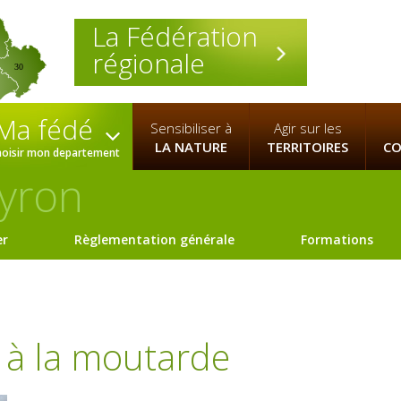
La Fédération
régionale
30
Ma fédé
Sensibiliser à
Agir sur les
LA NATURE
TERRITOIRES
CO
hoisir mon departement
yron
er
Règlementation générale
Formations
e à la moutarde