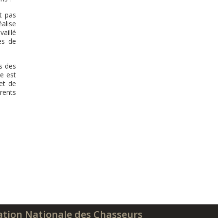
t pas
éalise
vaillé
es de
s des
ge est
et de
rents
ation Nationale des Chasseurs