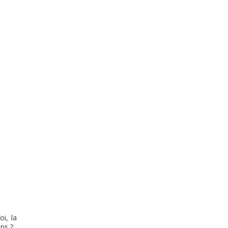
i, la
ns ?