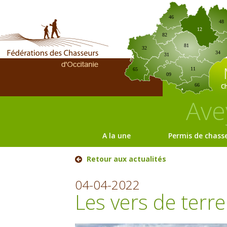
46
48
12
82
81
32
34
31
11
65
09
C
66
Ave
A la une
Permis de chass
Retour aux actualités
04-04-2022
Les vers de terr