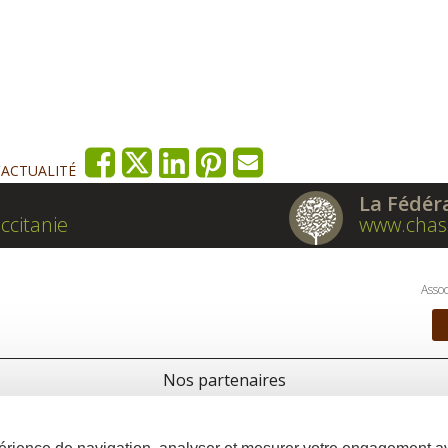
'ACTUALITÉ
La Fédér
ccitanie
www.chas
Assoc
Nos partenaires