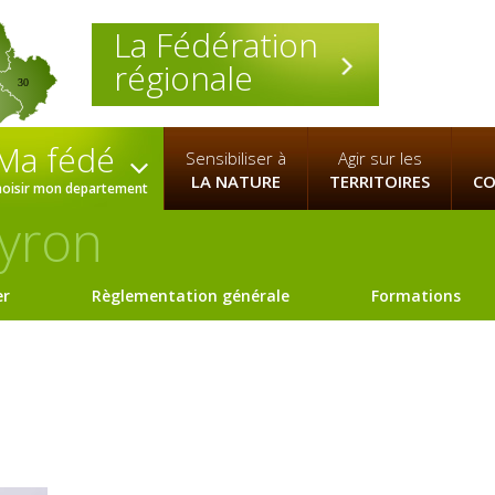
La Fédération
régionale
30
Ma fédé
Sensibiliser à
Agir sur les
LA NATURE
TERRITOIRES
CO
hoisir mon departement
yron
er
Règlementation générale
Formations