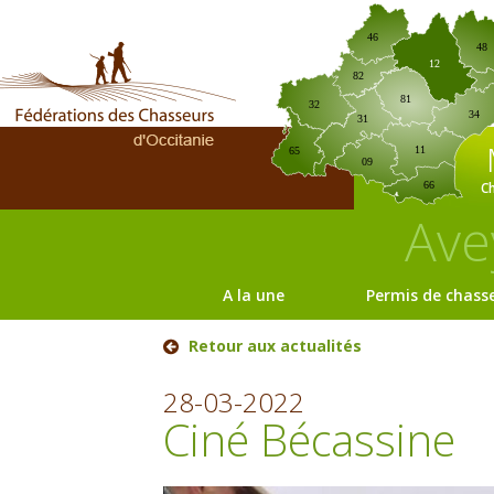
46
48
12
82
81
32
34
31
11
65
09
C
66
Ave
A la une
Permis de chass
Retour aux actualités
28-03-2022
Ciné Bécassine