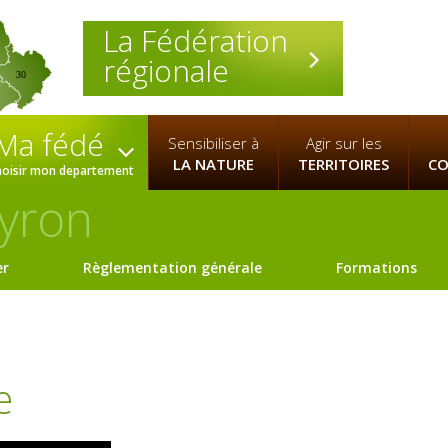
La Fédération
régionale
30
Ma fédé
Sensibiliser à
Agir sur les
LA NATURE
TERRITOIRES
CO
hoisir mon departement
yron
er
Règlementation générale
Formations
e