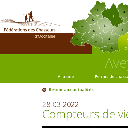
46
48
12
82
81
32
34
31
11
65
09
C
66
Ave
A la une
Permis de chass
Retour aux actualités
28-03-2022
Compteurs de vi