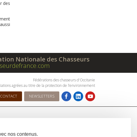
ur des
ement
 aussi
ation Nationale des Chasseurs
seurdefrance.com
Fédérations des chasseurs d'Occitanie
iations agrées au titre de la protection de l’environnement
CONTACT
NEWSLETTERS
avec nos contenus.