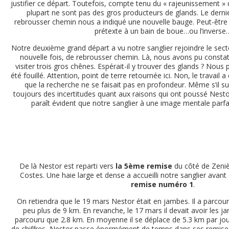
justifier ce départ. Toutefois, compte tenu du « rajeunissement » 
plupart ne sont pas des gros producteurs de glands. Le derni
rebrousser chemin nous a indiqué une nouvelle bauge. Peut-être 
prétexte à un bain de boue…ou l’inverse
Notre deuxième grand départ a vu notre sanglier rejoindre le sec
nouvelle fois, de rebrousser chemin. Là, nous avons pu consta
visiter trois gros chênes. Espérait-il y trouver des glands ? Nous
été fouillé. Attention, point de terre retournée ici. Non, le travail 
que la recherche ne se faisait pas en profondeur. Même s’il s
toujours des incertitudes quant aux raisons qui ont poussé Nestor 
paraît évident que notre sanglier à une image mentale parfai
De là Nestor est reparti vers
la 5ème remise
du côté de Zeniè
Costes. Une haie large et dense a accueilli notre sanglier avant 
remise numéro 1
.
On retiendra que le 19 mars Nestor était en jambes. Il a parcou
peu plus de 9 km. En revanche, le 17 mars il devait avoir les ja
parcouru que 2.8 km. En moyenne il se déplace de 5.3 km par jo
de chiffres, Nestor passe énormément de temps dans ses remises