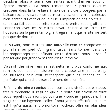
décidons alors à suivre ces sentes avant d’arriver sous un
éperon rocheux. Là nous remarquons 5 petites cuvettes
creusées dans la terre bien à l’abri de la pluie protégées par le
balcon rocheux. La remise de Nestor, est une remise collective
bien abritée du vent et de la pluie. L’imprécision des points GPS
tenait au fait que sous cette sorte de « remise sous grotte » la
connexion avec les satellites devait peiner à se faire. Les
housures sur la pierre témoignent également que le site, ne sert
pas que de dortoir.
En suivant, nous visitons
une nouvelle remise
composée de
prunelliers au pied d’un grand talus. Sans tomber dans de
l’anthropomorphisme délirant cette dernière nous laisse à
penser que par grand vent l’abri est tout trouvé.
L’avant dernière remise
est nettement plus conforme aux
remises que nous connaissons sur le causse. Une grande plage
de buissons noir d’où s’échappent quelques chênes et un
genévrier qui cherche désespérément de la lumière.
Enfin,
la dernière remise
que nous avons visitée est elle aussi
très surprenante. Il s’agit en quelque sorte d’un balcon en forêt
sous lequel nous avons pu voir une « couche » principale. Il ne
s’agit pas d’un logement collectif pour grands effectifs. Toujours
est-il qu’ici aussi, le promontoire rocheux offre un abri idéal
contre la pluie et le vent.