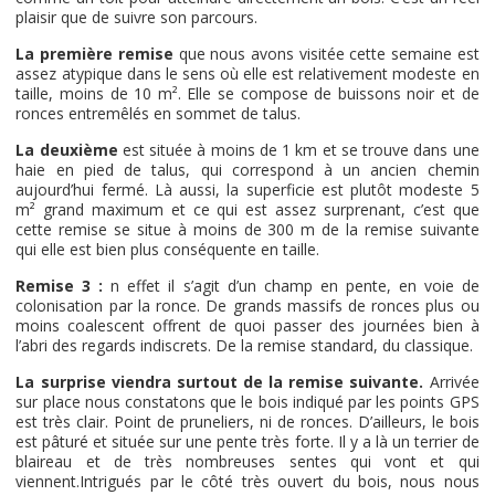
plaisir que de suivre son parcours.
La première remise
que nous avons visitée cette semaine est
assez atypique dans le sens où elle est relativement modeste en
taille, moins de 10 m². Elle se compose de buissons noir et de
ronces entremêlés en sommet de talus.
La deuxième
est située à moins de 1 km et se trouve dans une
haie en pied de talus, qui correspond à un ancien chemin
aujourd’hui fermé. Là aussi, la superficie est plutôt modeste 5
m² grand maximum et ce qui est assez surprenant, c’est que
cette remise se situe à moins de 300 m de la remise suivante
qui elle est bien plus conséquente en taille.
Remise 3 :
n effet il s’agit d’un champ en pente, en voie de
colonisation par la ronce. De grands massifs de ronces plus ou
moins coalescent offrent de quoi passer des journées bien à
l’abri des regards indiscrets. De la remise standard, du classique.
La surprise viendra surtout de la remise suivante.
Arrivée
sur place nous constatons que le bois indiqué par les points GPS
est très clair. Point de pruneliers, ni de ronces. D’ailleurs, le bois
est pâturé et située sur une pente très forte. Il y a là un terrier de
blaireau et de très nombreuses sentes qui vont et qui
viennent.Intrigués par le côté très ouvert du bois, nous nous