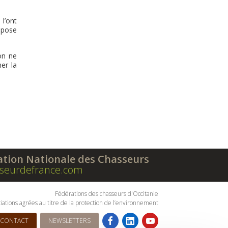
l’ont
a pose
on ne
er la
ation Nationale des Chasseurs
seurdefrance.com
Fédérations des chasseurs d'Occitanie
iations agrées au titre de la protection de l’environnement
CONTACT
NEWSLETTERS