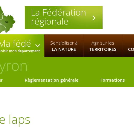
La Fédération
régionale
30
Ma fédé
Sensibiliser à
Agir sur les
LA NATURE
TERRITOIRES
CO
hoisir mon departement
yron
er
Règlementation générale
Formations
e laps