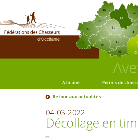
46
48
12
82
81
32
34
31
11
65
09
C
66
Ave
A la une
Permis de chass
Retour aux actualités
04-03-2022
Décollage en tim