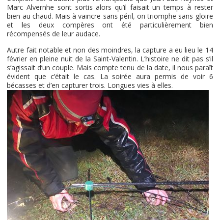
Marc Alvernhe sont sortis alors qu’il faisait un temps à rester
bien au chaud. Mais à vaincre sans péril, on triomphe sans gloire
et les deux compères ont été particulièrement bien
récompensés de leur audace.
Autre fait notable et non des moindres, la capture a eu lieu le 14
février en pleine nuit de la Saint-Valentin. L’histoire ne dit pas s’il
s’agissait d’un couple. Mais compte tenu de la date, il nous paraît
évident que c’était le cas. La soirée aura permis de voir 6
bécasses et d’en capturer trois. Longues vies à elles.