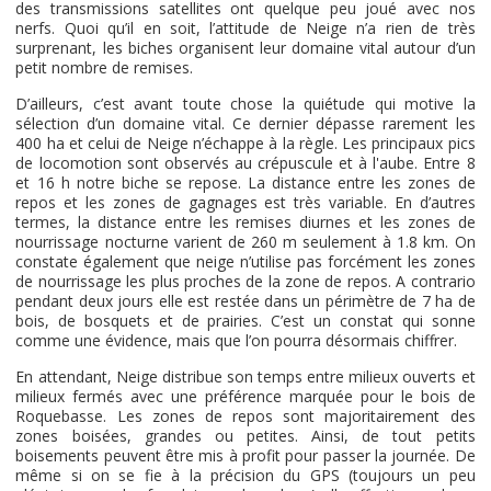
des transmissions satellites ont quelque peu joué avec nos
nerfs. Quoi qu’il en soit, l’attitude de Neige n’a rien de très
surprenant, les biches organisent leur domaine vital autour d’un
petit nombre de remises.
D’ailleurs, c’est avant toute chose la quiétude qui motive la
sélection d’un domaine vital. Ce dernier dépasse rarement les
400 ha et celui de Neige n’échappe à la règle. Les principaux pics
de locomotion sont observés au crépuscule et à l'aube. Entre 8
et 16 h notre biche se repose. La distance entre les zones de
repos et les zones de gagnages est très variable. En d’autres
termes, la distance entre les remises diurnes et les zones de
nourrissage nocturne varient de 260 m seulement à 1.8 km. On
constate également que neige n’utilise pas forcément les zones
de nourrissage les plus proches de la zone de repos. A contrario
pendant deux jours elle est restée dans un périmètre de 7 ha de
bois, de bosquets et de prairies. C’est un constat qui sonne
comme une évidence, mais que l’on pourra désormais chiffrer.
En attendant, Neige distribue son temps entre milieux ouverts et
milieux fermés avec une préférence marquée pour le bois de
Roquebasse. Les zones de repos sont majoritairement des
zones boisées, grandes ou petites. Ainsi, de tout petits
boisements peuvent être mis à profit pour passer la journée. De
même si on se fie à la précision du GPS (toujours un peu