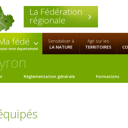
La Fédération
régionale
30
Ma fédé
Sensibiliser à
Agir sur les
LA NATURE
TERRITOIRES
CO
hoisir mon departement
yron
er
Règlementation générale
Formations
 équipés