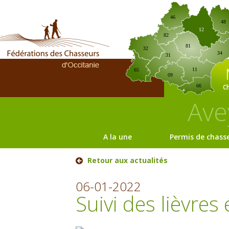
46
48
12
82
81
32
34
31
11
65
09
C
66
Ave
A la une
Permis de chass
Retour aux actualités
06-01-2022
Suivi des lièvres