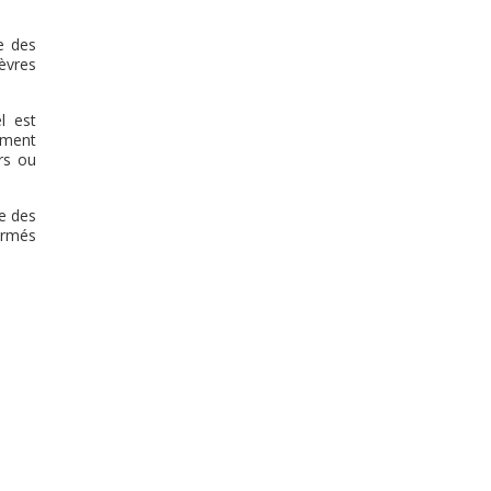
e des
ièvres
l est
mment
rs ou
ce des
fermés