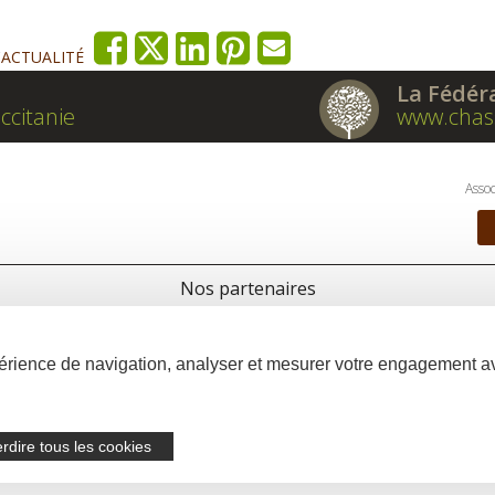
'ACTUALITÉ
La Fédér
ccitanie
www.chas
Assoc
Nos partenaires
xpérience de navigation, analyser et mesurer votre engagement 
erdire tous les cookies