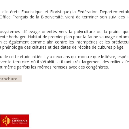
’Intérets Faunistique et Floristique) la Fédération Départemental
ffice Français de la Biodiversité, vient de terminer son suivi des l
osystèmes d’élevage orientés vers la polyculture ou la prairie que
ontexte herbager. Habitat de premier plan pour la faune sauvage nota
ion et également comme abri contre les intempéries et les prédateu
la phénologie des cultures et des dates de récolte de cultures piège.
de cette étude initiée il y a deux ans qui montre que le lièvre, espè
ec le territoire où il s’établit. Utilisant très largement des milieux 
eant même parfois les mêmes remises avec des congénères.
 brochure