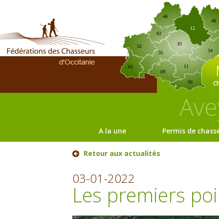
46
48
12
82
81
32
34
31
11
65
09
C
66
Ave
A la une
Permis de chass
Retour aux actualités
03-01-2022
Les premiers poi