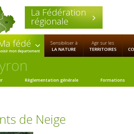
La Fédération
régionale
30
Ma fédé
Sensibiliser à
Agir sur les
LA NATURE
TERRITOIRES
CO
hoisir mon departement
yron
er
Règlementation générale
Formations
nts de Neige