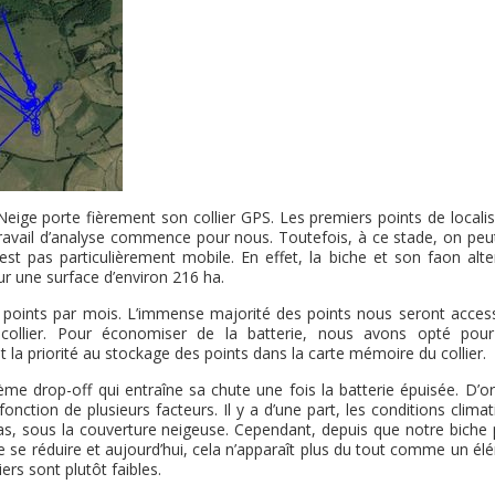
eige porte fièrement son collier GPS. Les premiers points de localis
travail d’analyse commence pour nous. Toutefois, à ce stade, on peut
st pas particulièrement mobile. En effet, la biche et son faon alte
ur une surface d’environ 216 ha.
 points par mois. L’immense majorité des points nous seront access
collier. Pour économiser de la batterie, nous avons opté pou
la priorité au stockage des points dans la carte mémoire du collier.
ème drop-off qui entraîne sa chute une fois la batterie épuisée. D’o
onction de plusieurs facteurs. Il y a d’une part, les conditions clima
bas, sous la couverture neigeuse. Cependant, depuis que notre biche 
de se réduire et aujourd’hui, cela n’apparaît plus du tout comme un é
rs sont plutôt faibles.