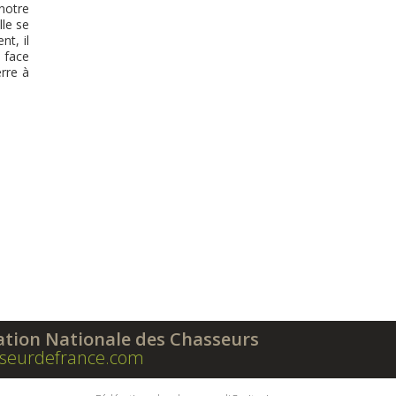
notre
lle se
t, il
é face
erre à
ation Nationale des Chasseurs
seurdefrance.com