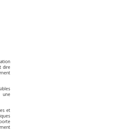
ation
 dire
rnent
ibles
r une
res et
tiques
porte
lément