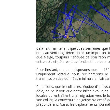
Cela fait maintenant quelques semaines que N
nous arrivent régulièrement et un important 
que Neige, toujours flanquée de son faon n’e
entre bois et pâtures, bas-fonds et hauteurs s
Pour l’instant, nous ne disposons que de 150
uniquement lorsque nous récupérerons le 
transmission des données minimale en laissant 
Rappelons, que le collier est équipé d’un syst
déjà, on peut voir que notre biche évolue en f
locales qui entraînent une migration vers le 
son collier, la couverture neigeuse n’a cessé 
prépondérant. Aussi, les déplacements journalie