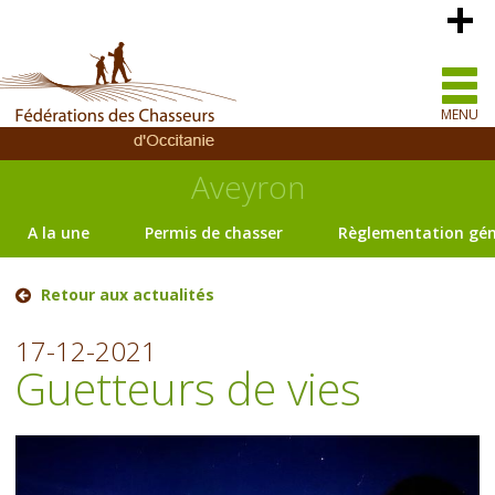
MENU
Aveyron
A la une
Permis de chasser
Règlementation gén
Retour aux actualités
17-12-2021
Guetteurs de vies