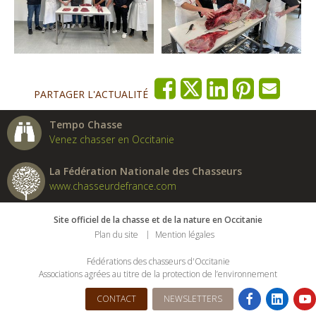
PARTAGER L'ACTUALITÉ
Tempo Chasse
Venez chasser en Occitanie
La Fédération Nationale des Chasseurs
www.chasseurdefrance.com
Site officiel de la chasse et de la nature en Occitanie
Plan du site
Mention légales
Fédérations des chasseurs d'Occitanie
Associations agrées au titre de la protection de l’environnement
CONTACT
NEWSLETTERS