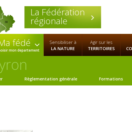
La Fédération
régionale
30
Ma fédé
Sensibiliser à
Agir sur les
LA NATURE
TERRITOIRES
CO
hoisir mon departement
yron
er
Règlementation générale
Formations