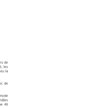
rs de
, les
peu la
pic de
riode
mâles
ue 49