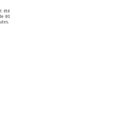
t été
de 80
utes.