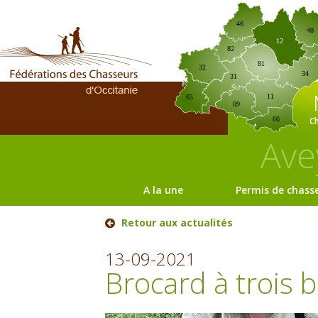
46
48
12
82
81
32
34
31
11
65
09
C
66
Ave
A la une
Permis de chass
Retour aux actualités
13-09-2021
Brocard à trois b