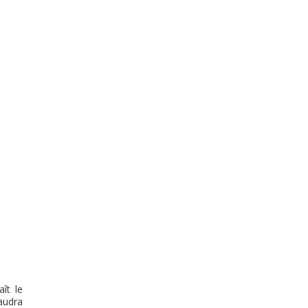
ît le
audra