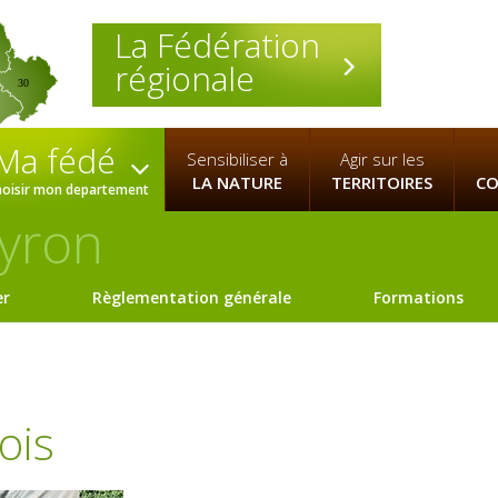
La Fédération
régionale
30
Ma fédé
Sensibiliser à
Agir sur les
LA NATURE
TERRITOIRES
CO
hoisir mon departement
yron
er
Règlementation générale
Formations
ois