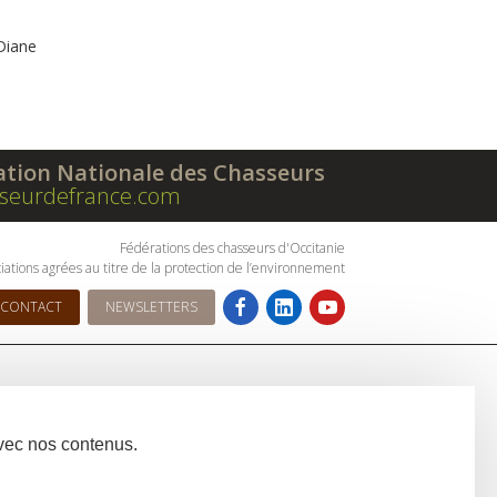
 Diane
ation Nationale des Chasseurs
seurdefrance.com
Fédérations des chasseurs d'Occitanie
iations agrées au titre de la protection de l’environnement
CONTACT
NEWSLETTERS
avec nos contenus.