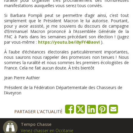
ruralité pour organiser très prochainement des nombreuses
manifestations auxquelles vous serez tous conviés.
Si Barbara Pompili peut se permettre d’agir ainsi, c’est tout
simplement que le Président Macron le lui autorise. Pourtant,
pour y avoir assisté, je me souviens du discours de campagne
d’Emmanuel Macron prononcé à l’Assemblée Générale de la
FNC à Paris dans les semaines précédant son élection ! (jugez
par vous-même :
https://youtu.be/i0yFY4BaovI
).
À l’aube d’échéances électorales particulièrement importantes,
nous saurons nous rappeler des promesses non tenues ! Nous
sommes la ruralité et nous sommes les premiers écologistes de
France. Cela ne fait aucun doute. À très bientôt
Jean Pierre Authier
Président de la Fédération Départementale des Chasseurs de
l’Aveyron
PARTAGER L'ACTUALITÉ
Tempo Chasse
Venez chasser en Occitanie