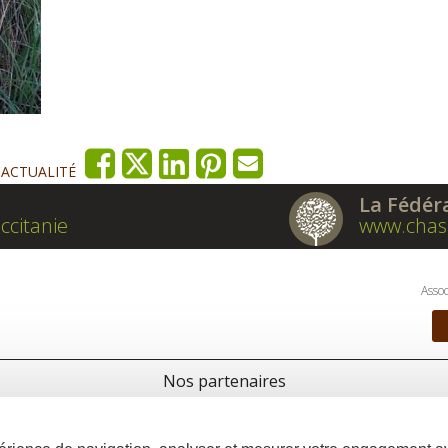
'ACTUALITÉ
La Fédér
ccitanie
www.chas
Assoc
Nos partenaires