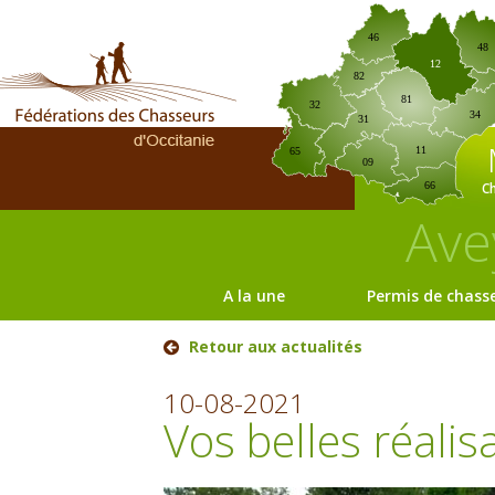
46
48
12
82
81
32
34
31
11
65
09
C
66
Ave
A la une
Permis de chass
Retour aux actualités
10-08-2021
Vos belles réali