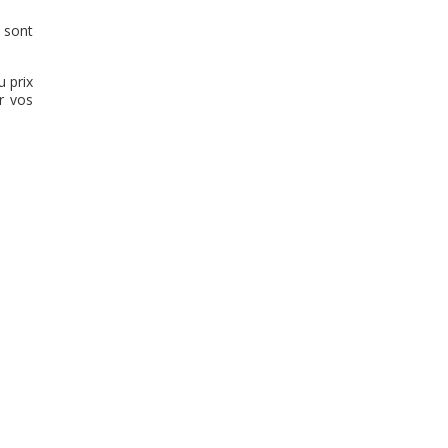
 sont
u prix
r vos