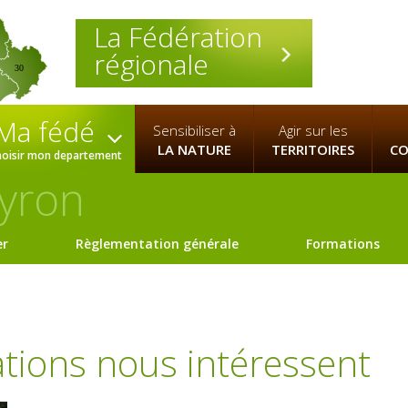
La Fédération
régionale
30
Ma fédé
Sensibiliser à
Agir sur les
LA NATURE
TERRITOIRES
CO
hoisir mon departement
yron
er
Règlementation générale
Formations
sations nous intéressent