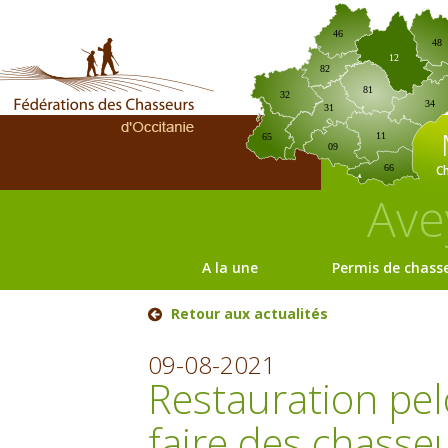
46
48
12
82
81
32
34
31
11
65
09
C
66
Ave
A la une
Permis de chass
Retour aux actualités
09-08-2021
Restauration pel
faire des chasse