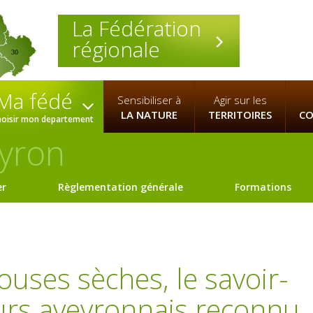
La Fédération
régionale
30
Ma fédé
Sensibiliser à
Agir sur les
LA NATURE
TERRITOIRES
CO
hoisir mon departement
yron
er
Règlementation générale
Formations
ouses sèches, le savoir-
urs aveyronnais reconnu