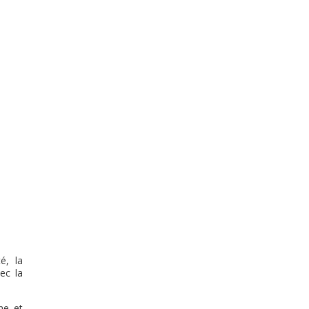
é, la
ec la
ne et