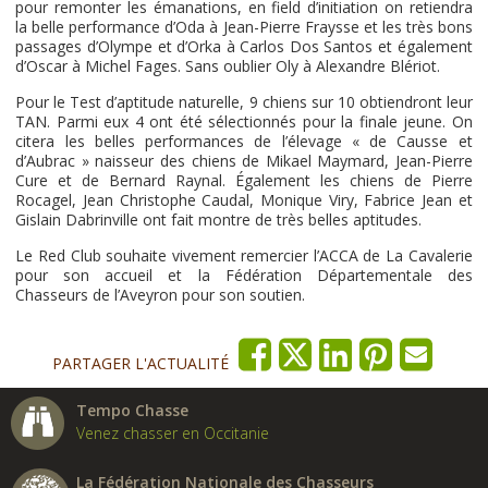
pour remonter les émanations, en field d’initiation on retiendra
la belle performance d’Oda à Jean-Pierre Fraysse et les très bons
passages d’Olympe et d’Orka à Carlos Dos Santos et également
d’Oscar à Michel Fages. Sans oublier Oly à Alexandre Blériot.
Pour le Test d’aptitude naturelle, 9 chiens sur 10 obtiendront leur
TAN. Parmi eux 4 ont été sélectionnés pour la finale jeune. On
citera les belles performances de l’élevage « de Causse et
d’Aubrac » naisseur des chiens de Mikael Maymard, Jean-Pierre
Cure et de Bernard Raynal. Également les chiens de Pierre
Rocagel, Jean Christophe Caudal, Monique Viry, Fabrice Jean et
Gislain Dabrinville ont fait montre de très belles aptitudes.
Le Red Club souhaite vivement remercier l’ACCA de La Cavalerie
pour son accueil et la Fédération Départementale des
Chasseurs de l’Aveyron pour son soutien.
PARTAGER L'ACTUALITÉ
Tempo Chasse
Venez chasser en Occitanie
La Fédération Nationale des Chasseurs