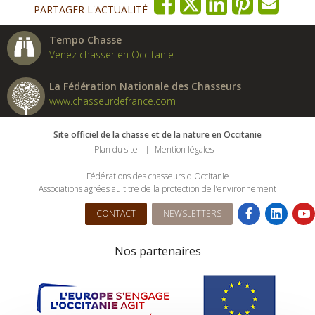
PARTAGER L'ACTUALITÉ
Tempo Chasse
Venez chasser en Occitanie
La Fédération Nationale des Chasseurs
www.chasseurdefrance.com
Site officiel de la chasse et de la nature en Occitanie
Plan du site
Mention légales
Fédérations des chasseurs d'Occitanie
Associations agrées au titre de la protection de l’environnement
CONTACT
NEWSLETTERS
Nos partenaires