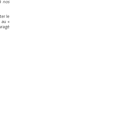
à nos
ter le
é au «
ouragé