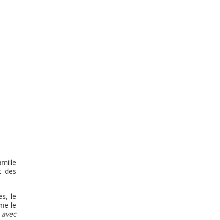
mille
t des
s, le
me le
 avec