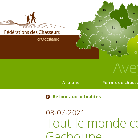
46
48
12
82
81
32
34
31
11
65
09
C
66
Ave
A la une
Permis de chass
Retour aux actualités
08-07-2021
Tout le monde co
Gachoune