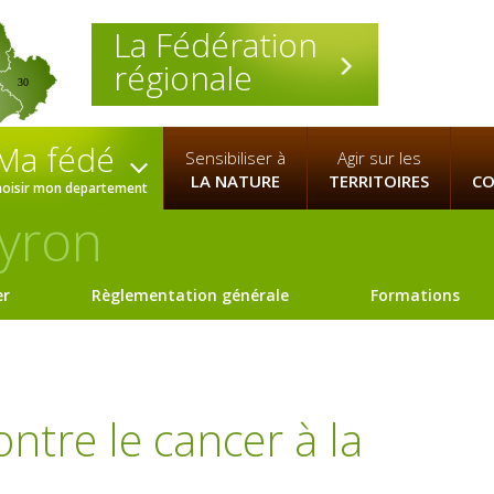
La Fédération
régionale
30
Ma fédé
Sensibiliser à
Agir sur les
LA NATURE
TERRITOIRES
CO
hoisir mon departement
yron
er
Règlementation générale
Formations
ntre le cancer à la