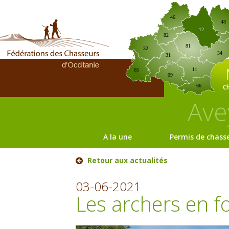
46
48
12
82
81
32
34
31
11
65
09
C
66
Ave
A la une
Permis de chass
Retour aux actualités
03-06-2021
Les archers en f