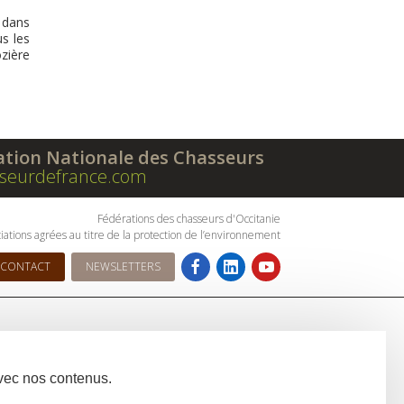
a dans
s les
ozière
ation Nationale des Chasseurs
seurdefrance.com
Fédérations des chasseurs d'Occitanie
iations agrées au titre de la protection de l’environnement
CONTACT
NEWSLETTERS
avec nos contenus.