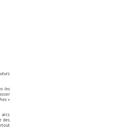
uturs
s les
asser
ches
»
 arcs
le des
urtout