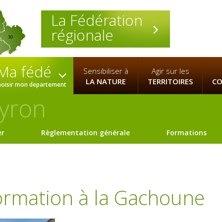
La Fédération
régionale
30
Ma fédé
Sensibiliser à
Agir sur les
LA NATURE
TERRITOIRES
CO
hoisir mon departement
yron
er
Règlementation générale
Formations
ormation à la Gachoune