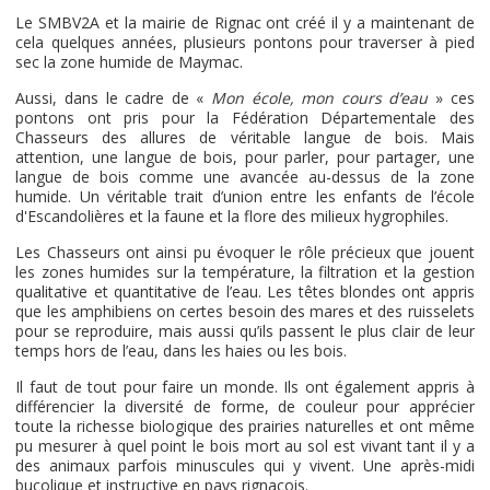
Le SMBV2A et la mairie de Rignac ont créé il y a maintenant de
cela quelques années, plusieurs pontons pour traverser à pied
sec la zone humide de Maymac.
Aussi, dans le cadre de «
Mon école, mon cours d’eau
» ces
pontons ont pris pour la Fédération Départementale des
Chasseurs des allures de véritable langue de bois. Mais
attention, une langue de bois, pour parler, pour partager, une
langue de bois comme une avancée au-dessus de la zone
humide. Un véritable trait d’union entre les enfants de l’école
d'Escandolières et la faune et la flore des milieux hygrophiles.
Les Chasseurs ont ainsi pu évoquer le rôle précieux que jouent
les zones humides sur la température, la filtration et la gestion
qualitative et quantitative de l’eau. Les têtes blondes ont appris
que les amphibiens on certes besoin des mares et des ruisselets
pour se reproduire, mais aussi qu’ils passent le plus clair de leur
temps hors de l’eau, dans les haies ou les bois.
Il faut de tout pour faire un monde. Ils ont également appris à
différencier la diversité de forme, de couleur pour apprécier
toute la richesse biologique des prairies naturelles et ont même
pu mesurer à quel point le bois mort au sol est vivant tant il y a
des animaux parfois minuscules qui y vivent. Une après-midi
bucolique et instructive en pays rignacois.