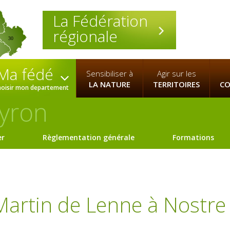
La Fédération
régionale
30
Ma fédé
Sensibiliser à
Agir sur les
LA NATURE
TERRITOIRES
CO
hoisir mon departement
yron
er
Règlementation générale
Formations
 Martin de Lenne à Nostre