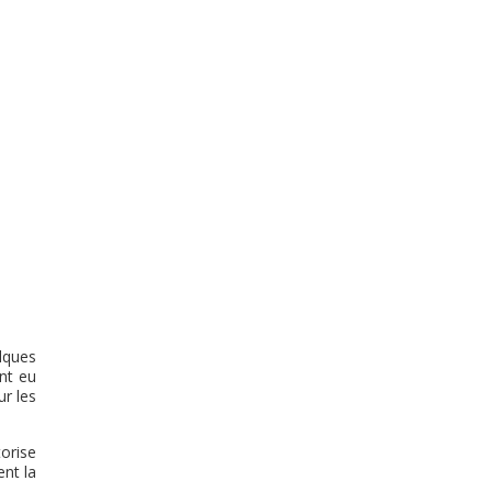
elques
nt eu
ur les
torise
ent la