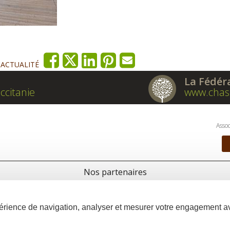
'ACTUALITÉ
La Fédér
ccitanie
www.chas
Assoc
Nos partenaires
xpérience de navigation, analyser et mesurer votre engagement 