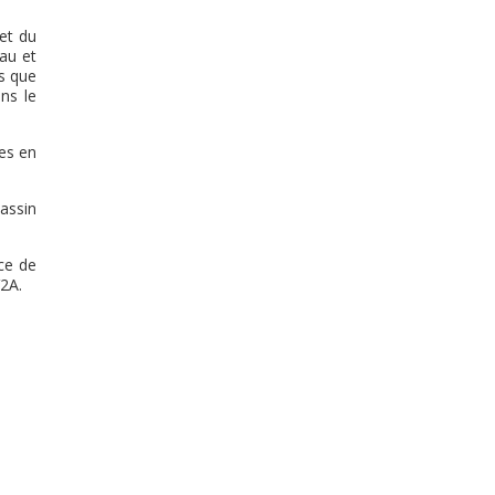
et du
eau et
s que
ns le
es en
assin
ce de
2A.