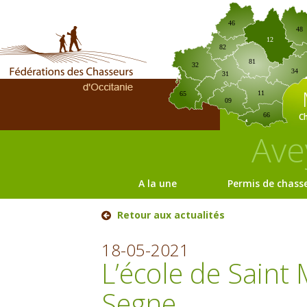
46
48
12
82
81
32
34
31
11
65
09
C
66
Ave
A la une
Permis de chass
Retour aux actualités
18-05-2021
L’école de Saint
Segne