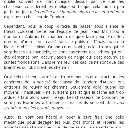
oublie souvent de communiquer dessus par ce que les
chasseurs considèrent en quelque sorte que cela fait un peu
partie du job. «
On utilise les chemins, alors on les entretient
»
explique un chasseur de Condom.
Cependant, pour le coup, difficile de passer sous silence le
travail colossal mené par l’équipe de Jean Paul Minisclou à
Condom d’Aubrac. Le chantier a de quoi faire peur. En effet,
nombre d’arbres ont cassé sous le poids de l’épais manteau
blanc tombé cet hiver. Quand ce ne sont pas les troncs qui se
sont brisés en chandelle, ce sont carrément des arbres qui ont
été déracinés par l’accumulation de neige qui s’est accumulée
sur les frondaisons. Dans le meilleur des cas, ce ne sont que des
branches qui obstruent les chemins.
Qu’à cela ne tienne, armés de tronçonneuses et de tracteurs les
adhérents de la société de chasse de Condom d’Aubrac ont
entrepris de rouvrir les chemins. Seulement voilà, quand les
moyens « habituels » ne suffisent pas et que la tâche est trop
ardue, il faut alors savoir réagir. Les chasseurs de Condom ne
sont pas Hommes à baisser les bras et ils se sont dit «
aux
grands maux les grands moyens
».
Aussi, ils n’ont pas hésité à louer à leurs frais une pelle
mécanique pour dégager les plus gros troncs et réparer les
assiettes des chemins les plus dégradés par le débardage. Pour