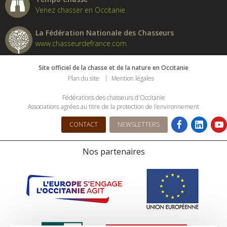
Venez chasser en Occitanie
La Fédération Nationale des Chasseurs
www.chasseurdefrance.com
Site officiel de la chasse et de la nature en Occitanie
Plan du site
Mention légales
Fédérations des chasseurs d'Occitanie
Associations agrées au titre de la protection de l’environnement
CONTACT
NEWSLETTERS
Nos partenaires