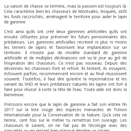
La saison de chasse se termine, mais la passion est toujours là.
Cela caractérise bien les chasseurs de Montsales, lesquels, sitôt
les fusils raccrochés, aménagent le territoire pour aider le lapin
de garenne.
C’est ainsi qu’ils ont créé deux garennes artificielles qu’ils ont
ensuite clôturées pour préserver les futurs pensionnaires des
prédateurs. Les garennes artificielles recréent ni plus ni moins
les terriers de lapins et favorisent leur implantation sur un
territoire. Il n’existe pas de modèle standard de garenne
artificielle et de multiples déclinaisons ont vu le jour au gré de
l’inspiration des chasseurs. Ce n’est pas nouveau. Depuis des
décennies les chasseurs font et refont. Ils tentent, ils essayent,
échouent parfois, recommencent encore et au final réussissent
souvent. Toutefois, il faut dire qu’entre la myxomatose et les
variant du VHD et leurs prédateurs naturels les lapins ont fort à
faire pour réussir à sortir la tête de l’eau. Toute aide est donc la
bienvenue.
Précisons encore que le lapin de garenne a fait son entrée fin
2017 sur la liste rouge des espèces menacées de l’Union
Internationale pour la Conservation de la Nature. Qu’à cela ne
tienne, cent fois sur le métier tu remettras ton ouvrage. Les
chasseurs le savent, on ne fait pas de l’écologie avec des
pancartes ou en restant bien planqué derrière un clavier.