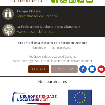
PARTAGER L'ACTUALITÉ
Tempo Chasse
Venez chasser en Occitanie
La Fédération Nationale des Chasseurs
www.chasseurdefrance.com
Site officiel de la chasse et de la nature en Occitanie
Plan du site
Mention légales
Fédérations des chasseurs d'Occitanie
Associations agrées au titre de la protection de l’environnement
CONTACT
NEWSLETTERS
Nos partenaires