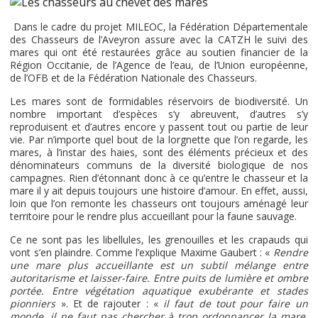
Dans le cadre du projet MILEOC, la Fédération Départementale
des Chasseurs de l’Aveyron assure avec la CATZH le suivi des
mares qui ont été restaurées grâce au soutien financier de la
Région Occitanie, de l’Agence de l’eau, de l’Union européenne,
de l’OFB et de la Fédération Nationale des Chasseurs.
Les mares sont de formidables réservoirs de biodiversité. Un
nombre important d’espèces s’y abreuvent, d’autres s’y
reproduisent et d’autres encore y passent tout ou partie de leur
vie. Par n’importe quel bout de la lorgnette que l’on regarde, les
mares, à l’instar des haies, sont des éléments précieux et des
dénominateurs communs de la diversité biologique de nos
campagnes. Rien d’étonnant donc à ce qu’entre le chasseur et la
mare il y ait depuis toujours une histoire d’amour. En effet, aussi,
loin que l’on remonte les chasseurs ont toujours aménagé leur
territoire pour le rendre plus accueillant pour la faune sauvage.
Ce ne sont pas les libellules, les grenouilles et les crapauds qui
vont s’en plaindre. Comme l’explique Maxime Gaubert : «
Rendre
une mare plus accueillante est un subtil mélange entre
autoritarisme et laisser-faire. Entre puits de lumière et ombre
portée. Entre végétation aquatique exubérante et stades
pionniers
». Et de rajouter : «
il faut de tout pour faire un
monde, il ne faut pas chercher à trop ordonnancer la mare.