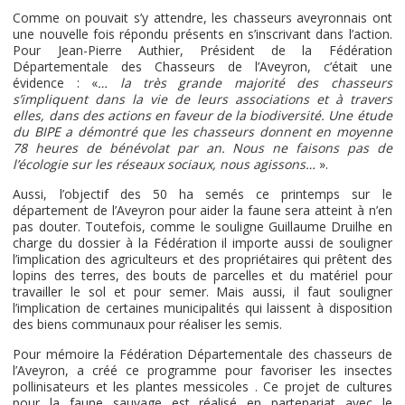
Comme on pouvait s’y attendre, les chasseurs aveyronnais ont
une nouvelle fois répondu présents en s’inscrivant dans l’action.
Pour Jean-Pierre Authier, Président de la Fédération
Départementale des Chasseurs de l’Aveyron, c’était une
évidence : «
… la très grande majorité des chasseurs
s’impliquent dans la vie de leurs associations et à travers
elles, dans des actions en faveur de la biodiversité. Une étude
du BIPE a démontré que les chasseurs donnent en moyenne
78 heures de bénévolat par an. Nous ne faisons pas de
l’écologie sur les réseaux sociaux, nous agissons…
».
Aussi, l’objectif des 50 ha semés ce printemps sur le
département de l’Aveyron pour aider la faune sera atteint à n’en
pas douter. Toutefois, comme le souligne Guillaume Druilhe en
charge du dossier à la Fédération il importe aussi de souligner
l’implication des agriculteurs et des propriétaires qui prêtent des
lopins des terres, des bouts de parcelles et du matériel pour
travailler le sol et pour semer. Mais aussi, il faut souligner
l’implication de certaines municipalités qui laissent à disposition
des biens communaux pour réaliser les semis.
Pour mémoire la Fédération Départementale des chasseurs de
l’Aveyron, a créé ce programme pour favoriser les insectes
pollinisateurs et les plantes messicoles . Ce projet de cultures
pour la faune sauvage est réalisé en partenariat avec le