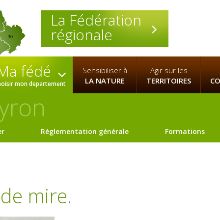
La Fédération
régionale
30
Ma fédé
Sensibiliser à
Agir sur les
LA NATURE
TERRITOIRES
CO
hoisir mon departement
yron
er
Règlementation générale
Formations
 de mire.