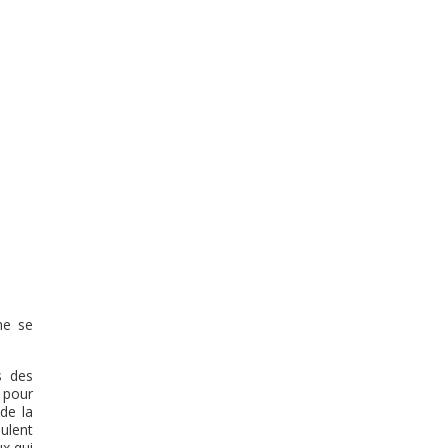
me se
s des
 pour
de la
ulent
ux qui