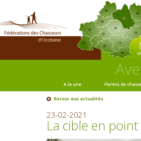
46
48
12
82
81
32
34
31
11
65
09
C
66
Ave
A la une
Permis de chass
Retour aux actualités
23-02-2021
La cible en point