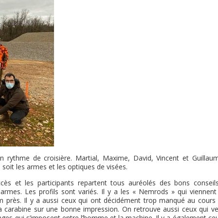
 rythme de croisière. Martial, Maxime, David, Vincent et Guillau
l soit les armes et les optiques de visées.
ccès et les participants repartent tous auréolés des bons conseil
 armes. Les profils sont variés. Il y a les « Nemrods » qui viennent
 mm près. Il y a aussi ceux qui ont décidément trop manqué au cours 
a carabine sur une bonne impression. On retrouve aussi ceux qui ve
glages qui s’imposent entre l’homme et la machine. Il y a également ce