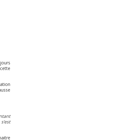
ujours
 cette
ation
ausse
ntant
s’est
aitre