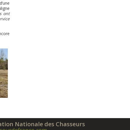
d’une
ligne
s ont
rvice
encore
ation Nationale des Chasseurs