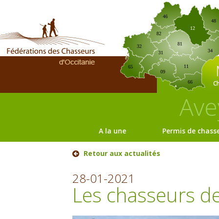
46
48
12
82
81
32
34
31
11
65
09
C
66
Ave
A la une
Permis de chass
Retour aux actualités
28-01-2021
Les chasseurs d