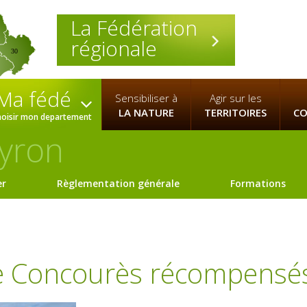
La Fédération
régionale
30
Ma fédé
Sensibiliser à
Agir sur les
LA NATURE
TERRITOIRES
CO
hoisir mon departement
yron
er
Règlementation générale
Formations
e Concourès récompensé