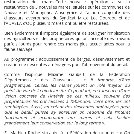
restauration des mares.Cette nouvelle opération a vu la
restauration de 3 nouvelles mares, situées sur les communes de
Nauviale et Montignac. Ainsi grâce à l’action conjointe des
chasseurs aveyronnais, du Syndicat Mixte Lot Dourdou et de
l’ADASEA d’OC plusieurs mares ont pu être restaurées.
Bien évidemment il importe également de souligner l’implication
des agriculteurs et des propriétaires qui ont accepté des travaux
parfois lourds pour rendre ces mares plus accueillantes pour la
faune sauvage.
Au programme : adoucissement de berges, désenvasement et
création de descentes aménagées pour l’abreuvement du bétail.
Comme l’explique Maxime Gaubert de la Fédération
Départementale des Chasseurs : «
Il importe d’être
pragmatique. Certes, les mares jouent un rôle majeur du
point de vue de la biodiversité. Cependant, en l’absence d’une
vision concrète de l’intérêt de ces milieux, souvent des
propriétaires les ont laissées à l’abandon, voire pire, les ont
remblayées. Aussi, en créant des descentes aménagées pour
que le bétail puisse s’y abreuver on redonne de l’intérêt
fonctionnel et économique aux mares et cela facilite
grandement leur conservation sur le long terme
».
Et Mathieu Roche stagiaire à la Fédération de rajouter : «
On