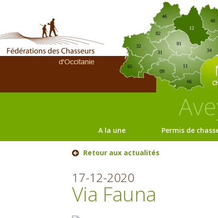
46
48
12
82
81
32
34
31
11
65
09
C
66
Ave
A la une
Permis de chass
Retour aux actualités
17-12-2020
Via Fauna