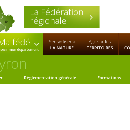
La Fédération
régionale
30
Ma fédé
Sensibiliser à
Agir sur les
LA NATURE
TERRITOIRES
CO
hoisir mon departement
yron
er
Règlementation générale
Formations