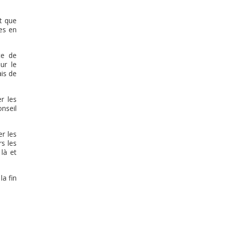
t que
es en
te de
ur le
ais de
r les
onseil
er les
rs les
là et
la fin