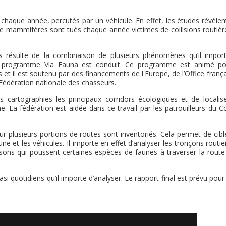
chaque année, percutés par un véhicule. En effet, les études révèlen
 de mammifères sont tués chaque année victimes de collisions routièr
ons résulte de la combinaison de plusieurs phénomènes qu’il impor
e programme Via Fauna est conduit. Ce programme est animé po
t il est soutenu par des financements de l'Europe, de l’Office franç
a Fédération nationale des chasseurs.
s cartographies les principaux corridors écologiques et de localise
ne. La fédération est aidée dans ce travail par les patrouilleurs du C
ur plusieurs portions de routes sont inventoriés. Cela permet de cibl
ne et les véhicules. Il importe en effet d’analyser les tronçons routie
ons qui poussent certaines espèces de faunes à traverser la route 
si quotidiens qu’il importe d’analyser. Le rapport final est prévu pour 