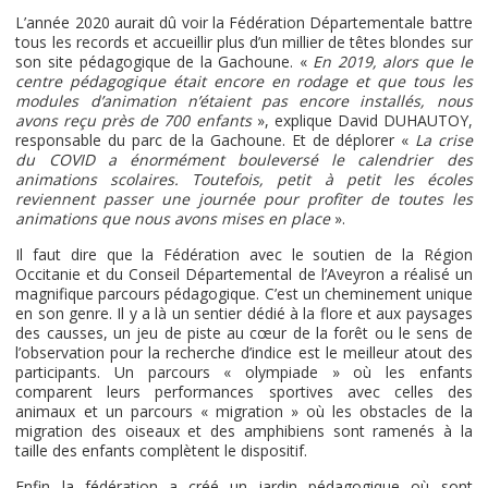
L’année 2020 aurait dû voir la Fédération Départementale battre
tous les records et accueillir plus d’un millier de têtes blondes sur
son site pédagogique de la Gachoune. «
En 2019, alors que le
centre pédagogique était encore en rodage et que tous les
modules d’animation n’étaient pas encore installés, nous
avons reçu près de 700 enfants
», explique David DUHAUTOY,
responsable du parc de la Gachoune. Et de déplorer «
La crise
du COVID a énormément bouleversé le calendrier des
animations scolaires. Toutefois, petit à petit les écoles
reviennent passer une journée pour profiter de toutes les
animations que nous avons mises en place
».
Il faut dire que la Fédération avec le soutien de la Région
Occitanie et du Conseil Départemental de l’Aveyron a réalisé un
magnifique parcours pédagogique. C’est un cheminement unique
en son genre. Il y a là un sentier dédié à la flore et aux paysages
des causses, un jeu de piste au cœur de la forêt ou le sens de
l’observation pour la recherche d’indice est le meilleur atout des
participants. Un parcours « olympiade » où les enfants
comparent leurs performances sportives avec celles des
animaux et un parcours « migration » où les obstacles de la
migration des oiseaux et des amphibiens sont ramenés à la
taille des enfants complètent le dispositif.
Enfin la fédération a créé un jardin pédagogique où sont