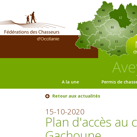
46
48
12
82
81
32
34
31
11
65
09
C
66
Ave
A la une
Permis de chass
Retour aux actualités
15-10-2020
Plan d'accès au 
Gachoune