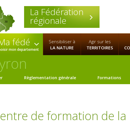
La Fédération
régionale
30
Ma fédé
Sensibiliser à
Agir sur les
LA NATURE
TERRITOIRES
CO
hoisir mon departement
yron
er
Règlementation générale
Formations
centre de formation de la