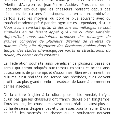
l’Abeille d’Aveyron ». Jean-Pierre Authier, Président de la
Fédération explique que les chasseurs réalisent depuis des
décennies des cultures faunistiques. Les terres sont emblavées
parfois avec les moyens du bord le plus souvent avec du
matériel moderne prêté par des agriculteurs. Cependant, dit-il : «
Nous avons constaté qu’au fil des ans les mélanges se sont
simplifiés en ne faisant appel qu’à une ou deux variétés.
Aujourd’hui, nous souhaitons proposer des mélanges de
graines composés de plusieurs dizaines de variétés de
plantes. Cela, afin d’apporter des floraisons étalées dans le
temps, des stades phénologiques variés et structurants, du
pollen, du nectar et du couvert
».
La Fédération souhaite ainsi bénéficier de plusieurs bases de
semis qui seront adaptés aux terroirs calcaires et acides ainsi
qu’aux semis de printemps et d’automnes. Bien évidemment, les
cultures ainsi réalisées ne seront pas récoltées, elles doivent
profiter au plus grand nombre d’espèces de faune à commencer
par les insectes.
De la culture à gibier à la culture pour la biodiversité, il n’y a
qu’un pas que les chasseurs ont franchi depuis bien longtemps.
Tous les ans, les chasseurs aveyronnais réalisent ainsi plus de
50 ha de semis d’espérances et promesses pour la faune. D’ores
et déjà, les sociétés de chasse qui le souhaitent peuvent