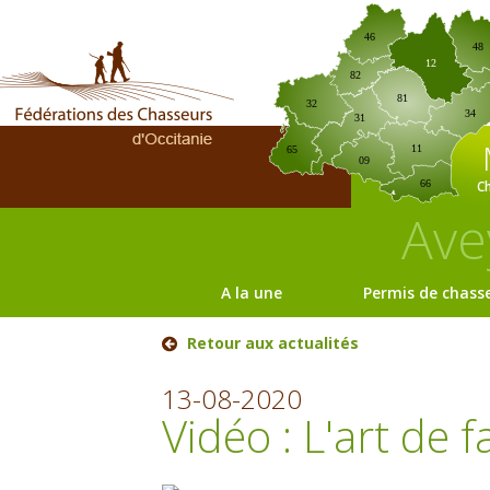
46
48
12
82
81
32
34
31
11
65
09
C
66
Ave
A la une
Permis de chass
Retour aux actualités
13-08-2020
Vidéo : L'art de f