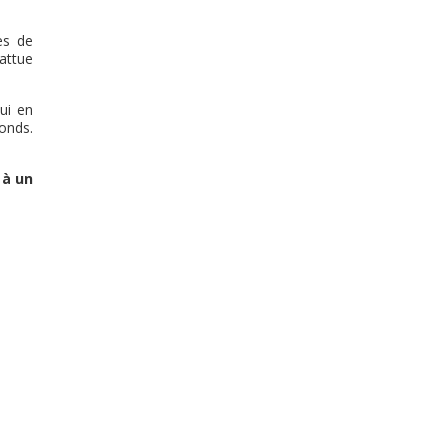
es de
attue
ui en
onds.
 à un