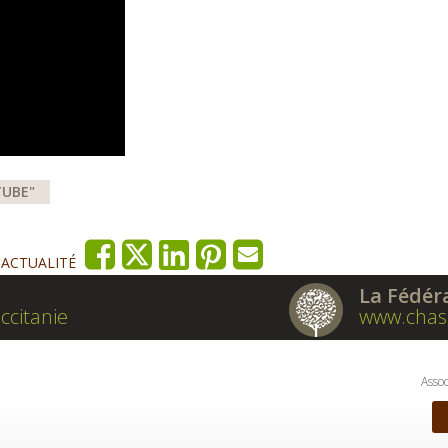
TUBE"
'ACTUALITÉ
La Fédér
ccitanie
www.chas
Assoc