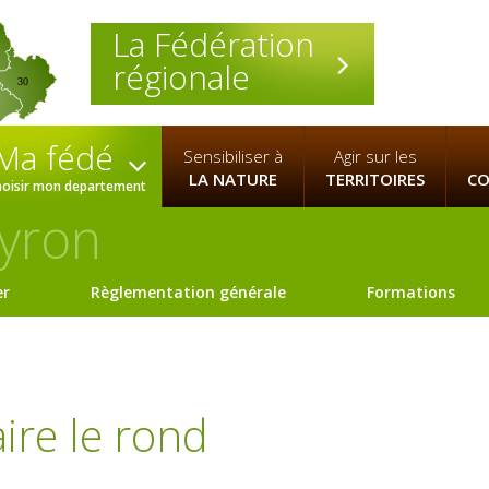
La Fédération
régionale
30
Ma fédé
Sensibiliser à
Agir sur les
LA NATURE
TERRITOIRES
CO
hoisir mon departement
yron
er
Règlementation générale
Formations
aire le rond