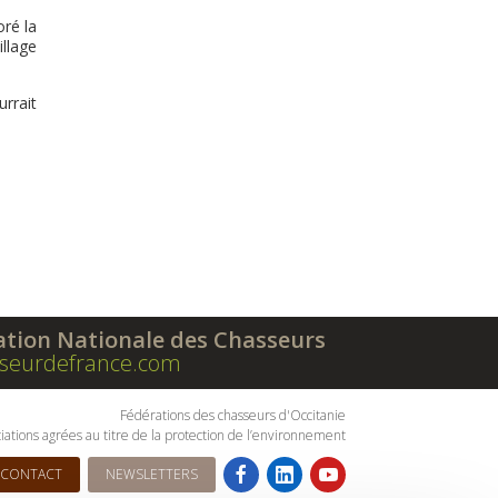
oré la
llage
urrait
ation Nationale des Chasseurs
seurdefrance.com
Fédérations des chasseurs d'Occitanie
iations agrées au titre de la protection de l’environnement
CONTACT
NEWSLETTERS