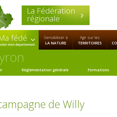
La Fédération
régionale
30
Ma fédé
Sensibiliser à
Agir sur les
LA NATURE
TERRITOIRES
CO
hoisir mon departement
yron
er
Règlementation générale
Formations
campagne de Willy