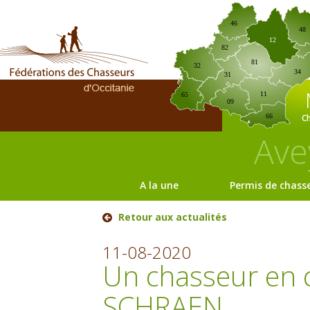
46
48
12
82
81
32
34
31
11
65
09
C
66
Ave
A la une
Permis de chass
Retour aux actualités
11-08-2020
Un chasseur en 
SCHRAEN