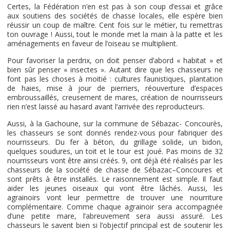
Certes, la Fédération n’en est pas à son coup d’essai et grâce
aux soutiens des sociétés de chasse locales, elle espère bien
réussir un coup de maître. Cent fois sur le métier, tu remettras
ton ouvrage ! Aussi, tout le monde met la main à la patte et les
aménagements en faveur de l’oiseau se multiplient.
Pour favoriser la perdrix, on doit penser d’abord « habitat » et
bien sûr penser « insectes ». Autant dire que les chasseurs ne
font pas les choses à moitié : cultures faunistiques, plantation
de haies, mise à jour de pierriers, réouverture d’espaces
embroussaillés, creusement de mares, création de nourrisseurs
rien n’est laissé au hasard avant l’arrivée des reproducteurs.
Aussi, à la Gachoune, sur la commune de Sébazac- Concourès,
les chasseurs se sont donnés rendez-vous pour fabriquer des
nourrisseurs. Du fer à béton, du grillage solide, un bidon,
quelques soudures, un toit et le tour est joué. Pas moins de 32
nourrisseurs vont être ainsi créés. 9, ont déjà été réalisés par les
chasseurs de la société de chasse de Sébazac–Concoures et
sont prêts à être installés. Le raisonnement est simple. Il faut
aider les jeunes oiseaux qui vont être lâchés. Aussi, les
agrainoirs vont leur permettre de trouver une nourriture
complémentaire. Comme chaque agrainoir sera accompagnée
d’une petite mare, l’abreuvement sera aussi assuré. Les
chasseurs le savent bien si l’objectif principal est de soutenir les