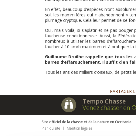
En effet, beaucoup d’espèces n’ont absolumen
sol, les mammifères qui « abandonnent » temp
plumage cryptique. Cela leur permet de se fondr
Oui, mais voilà, si s’aplatir et ne pas bouge
faucheuse conditionneuse. Aussi, la Fédérati
nombreux à utiliser les barres d’effarouchem
faucher à 10 km/h maximum et à pratiquer la f
Guillaume Druilhe rappelle que tous les a
barres d’effarouchement. Il suffit d’en f
Tous les ans des milliers d’oiseaux, de petits 
PARTAGER L
Tempo Chasse
Venez chasser en O
Site officiel de la chasse et de la nature en Occitanie
Plan du site
Mention légales