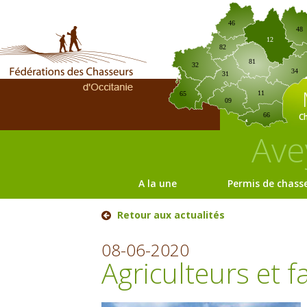
46
48
12
82
81
32
34
31
11
65
09
C
66
Ave
A la une
Permis de chass
Retour aux actualités
08-06-2020
Agriculteurs et 