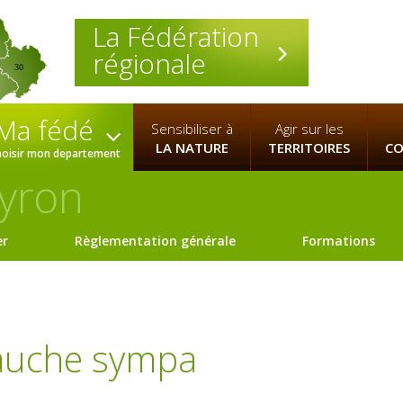
La Fédération
régionale
30
Ma fédé
Sensibiliser à
Agir sur les
LA NATURE
TERRITOIRES
CO
hoisir mon departement
yron
er
Règlementation générale
Formations
fauche sympa