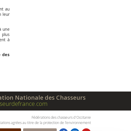
nt au
 leur
à une
 plus
ent à
e des
ation Nationale des Chasseurs
seurdefrance.com
Fédérations des chasseurs d'Occitanie
iations agrées au titre de la protection de l’environnement