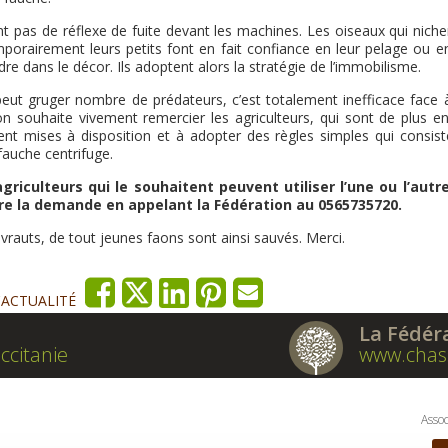
t pas de réflexe de fuite devant les machines. Les oiseaux qui niche
orairement leurs petits font en fait confiance en leur pelage ou en
e dans le décor. Ils adoptent alors la stratégie de l’immobilisme.
r peut gruger nombre de prédateurs, c’est totalement inefficace face 
on souhaite vivement remercier les agriculteurs, qui sont de plus en
ent mises à disposition et à adopter des règles simples qui consist
auche centrifuge.
griculteurs qui le souhaitent peuvent utiliser l’une ou l’autr
aire la demande en appelant la Fédération au 0565735720.
levrauts, de tout jeunes faons sont ainsi sauvés. Merci.
'ACTUALITÉ
La Fédér
ccitanie
www.chas
Assoc