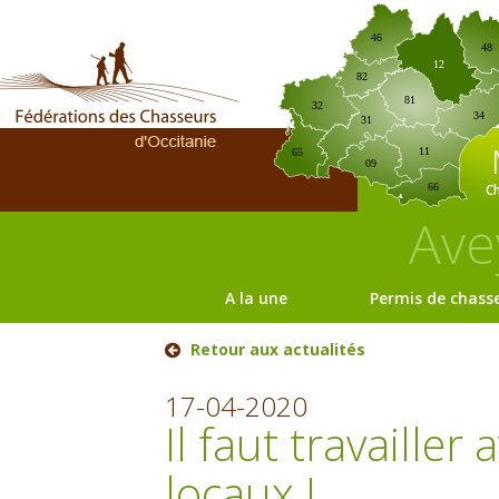
46
48
12
82
81
32
34
31
11
65
09
C
66
Ave
A la une
Permis de chass
Retour aux actualités
17-04-2020
Il faut travailler
locaux !