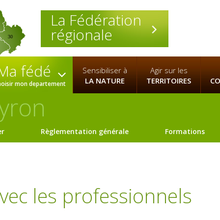
La Fédération
régionale
30
Ma fédé
Sensibiliser à
Agir sur les
LA NATURE
TERRITOIRES
CO
hoisir mon departement
yron
er
Règlementation générale
Formations
 avec les professionnels