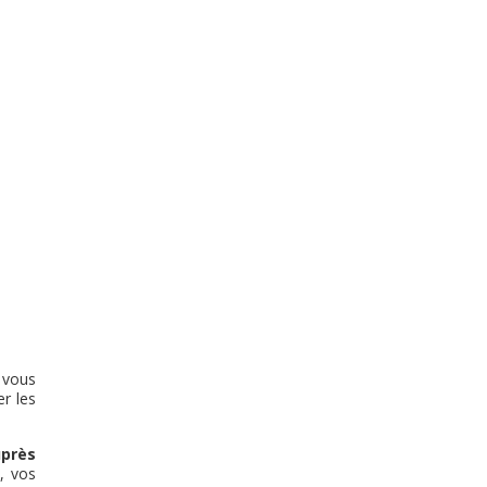
e vous
r les
près
, vos