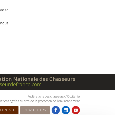
hasse
, nous
ation Nationale des Chasseurs
seurdefrance.com
Fédérations des chasseurs d'Occitanie
iations agrées au titre de la protection de l’environnement
CONTACT
NEWSLETTERS