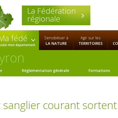
La Fédération
régionale
30
Ma fédé
Sensibiliser à
Agir sur les
LA NATURE
TERRITOIRES
CO
hoisir mon departement
yron
er
Règlementation générale
Formations
t sanglier courant sortent