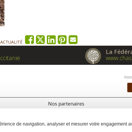
'ACTUALITÉ
La Fédér
ccitanie
www.chas
Assoc
Nos partenaires
xpérience de navigation, analyser et mesurer votre engagement 