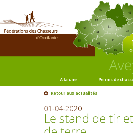
46
48
12
82
81
32
34
31
11
65
09
C
66
Ave
A la une
Permis de chass
Retour aux actualités
01-04-2020
Le stand de tir e
de terre