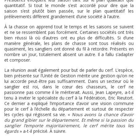
quantitatif. Si tout le monde s’est accordé pour dire que la
saison s’est plutôt bien passée, sur le plan quantitatif les
prélèvements diffèrent grandement d’une société à l’autre.
À la chasse on apprend tout le temps et les saisons se suivent
et ne se ressemblent pas forcément. Certaines sociétés ont très
bien réussi là où d’autres ont eu plus de difficultés. Si d’une
manière générale, les plans de chasse sont tous réalisés ou
quasiment, les sangliers ont donné du fil à retordre. Présents en
nombre un jour, totalement absent un autre. Il a fallu s’adapter
et composer.
La réunion avait également pour but de parler du cerf. L’espèce,
bien présente sur l’Unité de Gestion mérite une gestion qu’on ne
lui accorde peut-être pas suffisamment. Dans un secteur où le
sanglier est roi, dans le cœur des chasseurs, le cerf ne
passionne pas comme il le mériterait. Aussi, Jean Lapeyre, a-t-il
tenu à inviter le spécialiste du cerf à la Fédération, Eric Rieutort.
Ce dernier a expliqué l’importance d’avoir une vision commune
pour le cerf à l’échelle du département et surtout de respecter
les cycles qui régissent sa vie. «
Nous avons la chance d’avoir
du grand gibier sur le département. Et même si la passion du
sanglier l’emporte majoritairement, le cerf mérite tous les
égards
» a-t-il précisé. À suivre.