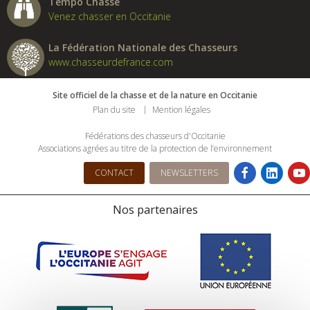
Tempo Chasse
Venez chasser en Occitanie
La Fédération Nationale des Chasseurs
www.chasseurdefrance.com
Site officiel de la chasse et de la nature en Occitanie
Plan du site
Mention légales
Fédérations des chasseurs d'Occitanie
Associations agrées au titre de la protection de l’environnement
CONTACT
NEWSLETTERS
Nos partenaires