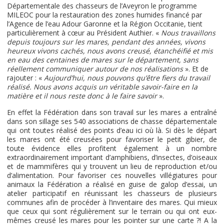
Départementale des chasseurs de l’Aveyron le programme
MILEOC pour la restauration des zones humides financé par
l’Agence de l’eau Adour Garonne et la Région Occitanie, tient
particulièrement à cœur au Président Authier. «
Nous travaillons
depuis toujours sur les mares, pendant des années, vivons
heureux vivons cachés, nous avons creusé, étanchéifié et mis
en eau des centaines de mares sur le département, sans
réellement communiquer autour de nos réalisations
». Et de
rajouter : «
Aujourd’hui, nous pouvons qu’être fiers du travail
réalisé. Nous avons acquis un véritable savoir-faire en la
matière et il nous reste donc à le faire savoir
».
En effet la Fédération dans son travail sur les mares a entraîné
dans son sillage ses 540 associations de chasse départementale
qui ont toutes réalisé des points d’eau ici où là. Si dès le départ
les mares ont été creusées pour favoriser le petit gibier, de
toute évidence elles profitent également à un nombre
extraordinairement important d’amphibiens, d’insectes, d’oiseaux
et de mammifères qui y trouvent un lieu de reproduction et/ou
d’alimentation. Pour favoriser ces nouvelles villégiatures pour
animaux la Fédération a réalisé en guise de galop d’essai, un
atelier participatif en réunissant les chasseurs de plusieurs
communes afin de procéder à l’inventaire des mares. Qui mieux
que ceux qui sont régulièrement sur le terrain ou qui ont eux-
mêmes creusé les mares pour les pointer sur une carte ?! A la