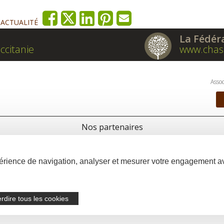
'ACTUALITÉ
La Fédér
ccitanie
www.chas
Assoc
Nos partenaires
xpérience de navigation, analyser et mesurer votre engagement 
erdire tous les cookies