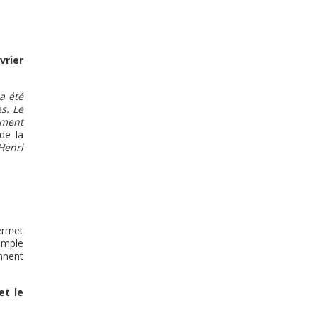
vrier
a été
s. Le
ement
de la
Henri
ermet
imple
ennent
et le