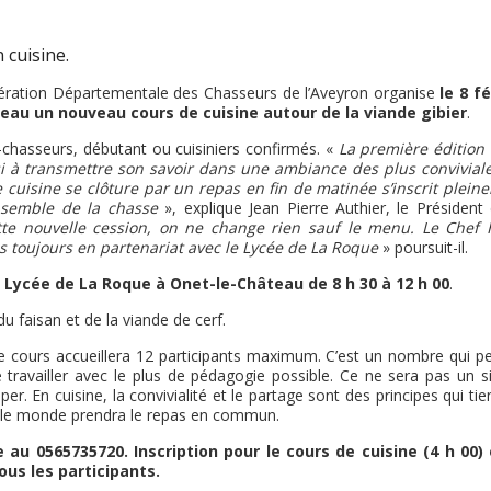
édération Départementale des Chasseurs de l’Aveyron organise
le 8 fé
eau un nouveau cours de cuisine autour de la viande gibier
.
-chasseurs, débutant ou cuisiniers confirmés. «
La première édition 
si à transmettre son savoir dans une ambiance des plus conviviale
 cuisine se clôture par un repas en fin de matinée s’inscrit plein
nsemble de la chasse
», explique Jean Pierre Authier, le Président 
tte nouvelle cession, on ne change rien sauf le menu. Le Chef 
s toujours en partenariat avec le Lycée de La Roque
» poursuit-il.
u
Lycée de La Roque à Onet-le-Château de 8 h 30 à 12 h 00
.
u faisan et de la viande de cerf.
 Le cours accueillera 12 participants maximum. C’est un nombre qui p
travailler avec le plus de pédagogie possible. Ce ne sera pas un s
er. En cuisine, la convivialité et le partage sont des principes qui ti
ut le monde prendra le repas en commun.
au 0565735720. Inscription pour le cours de cuisine (4 h 00) 
tous les participants.