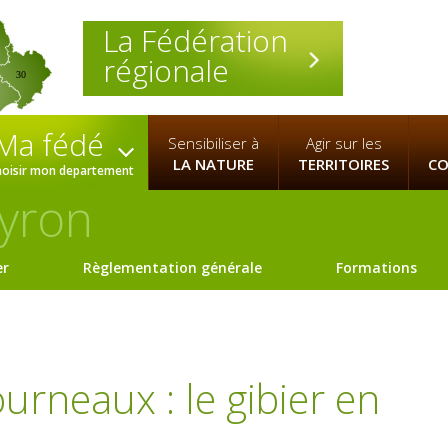
La Fédération
régionale
30
Ma fédé
Sensibiliser à
Agir sur les
LA NATURE
TERRITOIRES
CO
hoisir mon departement
yron
er
Règlementation générale
Formations
urneaux : le gibier en