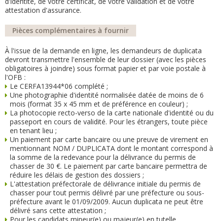
d'identité, de votre certificat, de votre validation et de votre
attestation d'assurance.
Pièces complémentaires à fournir
À l'issue de la demande en ligne, les demandeurs de duplicata
devront transmettre l'ensemble de leur dossier (avec les pièces
obligatoires à joindre) sous format papier et par voie postale à
l'OFB :
Le CERFA13944*06 complété ;
Une photographie d'identité normalisée datée de moins de 6
mois (format 35 x 45 mm et de préférence en couleur) ;
La photocopie recto-verso de la carte nationale d'identité ou du
passeport en cours de validité. Pour les étrangers, toute pièce
en tenant lieu ;
Un paiement par carte bancaire ou une preuve de virement en
mentionnant NOM / DUPLICATA dont le montant correspond à
la somme de la redevance pour la délivrance du permis de
chasser de 30 €. Le paiement par carte bancaire permettra de
réduire les délais de gestion des dossiers ;
L'attestation préfectorale de délivrance initiale du permis de
chasser pour tout permis délivré par une préfecture ou sous-
préfecture avant le 01/09/2009. Aucun duplicata ne peut être
délivré sans cette attestation ;
Pour les candidats mineur(e) ou majeur(e) en tutelle,