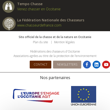
Tempo Chasse
Venez chasser en Occitanie
La Fédération Nationale des Chasseurs
www.chasseurdefrance.com
Site officiel de la chasse et de la nature en Occitanie
Plan du site
Mention légales
Fédérations des chasseurs d'Occitanie
Associations agrées au titre de la protection de l’environnement
CONTACT
NEWSLETTERS
Nos partenaires