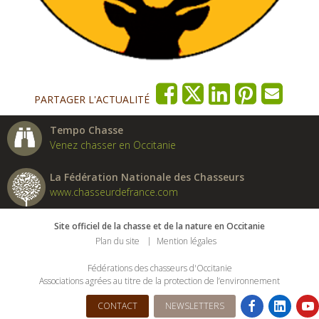
PARTAGER L'ACTUALITÉ
Tempo Chasse
Venez chasser en Occitanie
La Fédération Nationale des Chasseurs
www.chasseurdefrance.com
Site officiel de la chasse et de la nature en Occitanie
Plan du site
Mention légales
Fédérations des chasseurs d'Occitanie
Associations agrées au titre de la protection de l’environnement
CONTACT
NEWSLETTERS